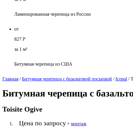
Ламинированная черепица из России
от
827
Р
за 1 м²
Битумная черепица из США
Главная
/
Битумная черепица с базальтовой посыпкой
/
Icopal
/
T
Битумная черепица с базальт
Toisite Ogive
Цена по запросу
+
монтаж