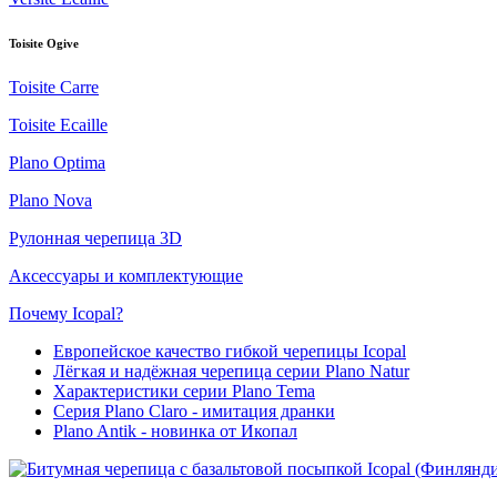
Toisite Ogive
Toisite Carre
Toisite Ecaille
Plano Optima
Plano Nova
Рулонная черепица 3D
Аксессуары и комплектующие
Почему Icopal?
Европейское качество гибкой черепицы Icopal
Лёгкая и надёжная черепица серии Plano Natur
Характеристики серии Plano Tema
Серия Plano Claro - имитация дранки
Plano Antik - новинка от Икопал