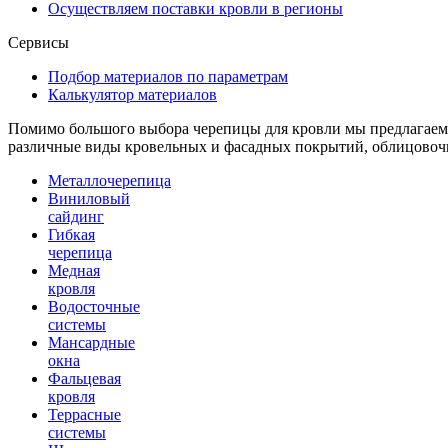
Осуществляем поставки кровли в регионы
Сервисы
Подбор материалов по параметрам
Калькулятор материалов
Помимо большого выбора черепицы для кровли мы предлагаем 
различные виды кровельных и фасадных покрытий, облицовочн
Металлочерепица
Виниловый
сайдинг
Гибкая
черепица
Медная
кровля
Водосточные
системы
Мансардные
окна
Фальцевая
кровля
Террасные
системы