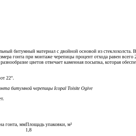
овельный битумный материал с двойной основой из стеклохолста
азмера гонта при монтаже черепицы процент отхода равен всего
 разнообразие цветов отвечает каменная посыпка, которая обес
от 22°.
нта битумной черепицы Icopal Toisite Ogive
т.
а гонта, мм
Площадь упаковки, м²
1,8