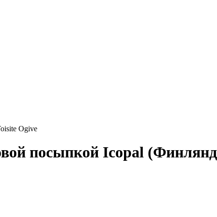
oisite Ogive
овой посыпкой Icopal (Финлянд