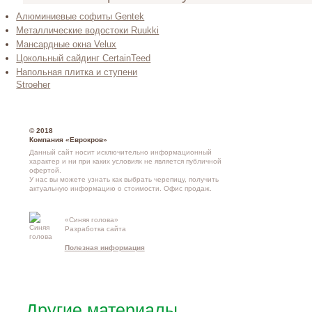
Алюминиевые софиты Gentek
Металлические водостоки Ruukki
Мансардные окна Velux
Цокольный сайдинг CertainTeed
Напольная плитка и ступени
Stroeher
© 2018
Компания «Еврокров»
Данный сайт носит исключительно информационный
характер и ни при каких условиях не является публичной
офертой.
У нас вы можете узнать как выбрать черепицу, получить
актуальную информацию о стоимости.
Офис продаж
.
«Синяя голова»
Контакты и
Разработка сайта
схема проезд
Полезная информация
Другие материалы