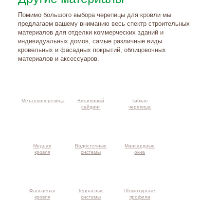
Помимо большого выбора черепицы для кровли мы
предлагаем вашему вниманию весь спектр строительных
материалов для отделки коммерческих зданий и
индивидуальных домов, самые различные виды
кровельных и фасадных покрытий, облицовочных
материалов и аксессуаров.
Металлочерепица
Виниловый
Гибкая
сайдинг
черепица
Медная
Водосточные
Мансардные
кровля
системы
окна
Фальцевая
Террасные
Штукатурные
кровля
системы
профили