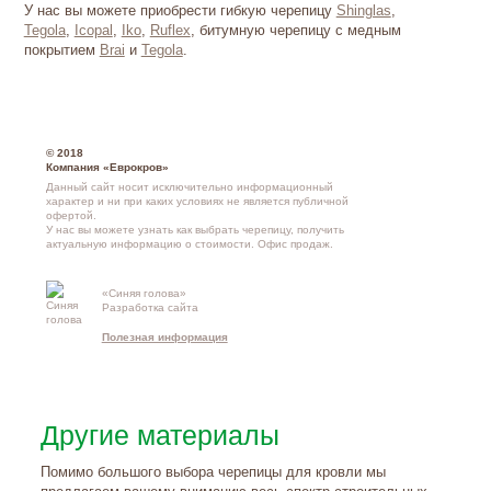
У нас вы можете приобрести гибкую черепицу
Shinglas
,
Tegola
,
Icopal
,
Iko
,
Ruflex
, битумную черепицу с медным
покрытием
Brai
и
Tegola
.
© 2018
Компания «Еврокров»
Данный сайт носит исключительно информационный
характер и ни при каких условиях не является публичной
офертой.
У нас вы можете узнать как выбрать черепицу, получить
актуальную информацию о стоимости.
Офис продаж
.
«Синяя голова»
Контакты и
Разработка сайта
схема проезд
Полезная информация
Другие материалы
Помимо большого выбора черепицы для кровли мы