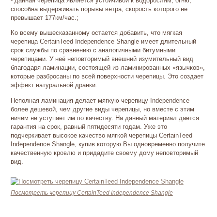
- данная черепица является устойчивой к водорослям, огню,
способна выдерживать порывы ветра, скорость которого не
превышает 177км/час.;
Ко всему вышесказанному остается добавить, что мягкая
черепица CertainTeed Independence Shangle имеет длительный
срок службы по сравнению с аналогичными битумными
черепицами. У неё неповторимый внешний изумительный вид
благодаря ламинации, состоящей из ламинированных «язычков»,
которые разбросаны по всей поверхности черепицы. Это создает
эффект натуральной дранки.
Неполная ламинация делает мягкую черепицу Independence
более дешевой, чем другие виды черепицы, но вместе с этим
ничем не уступает им по качеству. На данный материал дается
гарантия на срок, равный пятидесяти годам. Уже это
подчеркивает высокое качество мягкой черепицы CertainTeed
Independence Shangle, купив которую Вы одновременно получите
качественную кровлю и придадите своему дому неповторимый
вид.
Посмотреть черепицу CertainTeed Independence Shangle