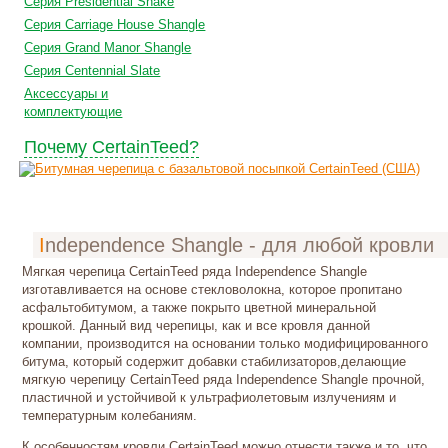
Серия Presidential Shake
Серия Carriage House Shangle
Серия Grand Manor Shangle
Серия Centennial Slate
Аксессуары и
комплектующие
Почему CertainTeed?
Independence Shangle - для любой кровли
Мягкая черепица CertainTeed ряда Independence Shangle
изготавливается на основе стекловолокна, которое пропитано
асфальтобитумом, а также покрыто цветной минеральной
крошкой. Данный вид черепицы, как и все кровля данной
компании, производится на основании только модифицированного
битума, который содержит добавки стабилизаторов,делающие
мягкую черепицу CertainTeed ряда Independence Shangle прочной,
пластичной и устойчивой к ультрафиолетовым излучениям и
температурным колебаниям.
К особенностям кровли CertainTeed можно отнести также и то, что