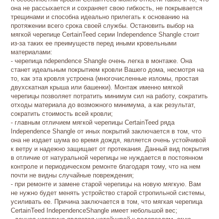
она не рассыхается и сохраняет свою гибкость, не покрывается
трещинами и способна идеально прилегать к основанию на
протяжении всего срока своей службы. Остановить выбор на
мягкой черепице CertainTeed серии Independence Shangle стоит
из-за таких ее преимуществ перед иными кровельными
материалами:
- черепица ndependence Shangle очень легка в монтаже. Она
станет идеальным покрытием кровли Вашего дома, несмотря на
то, как эта кровля устроена (многочисленные изломы, простая
двухскатная крыша или башенки). Монтаж именно мягкой
черепицы позволяет потратить минимум сил на работу, сократить
отходы материала до возможного минимума, а как результат,
сократить стоимость всей кровли;
- главным отличием мягкой черепицы CertainTeed ряда
Independence Shangle от иных покрытий заключается в том, что
она не издает шума во время дождя, является очень устойчивой
к ветру и надежно защищает от протекания. Данный вид покрытия
в отличие от натуральной черепицы не нуждается в постоянном
контроле и периодическом ремонте благодаря тому, что на нем
почти не видны случайные повреждения;
- при ремонте и замене старой черепицы на новую мягкую. Вам
не нужно будет менять устройство старой стропильной системы,
усиливать ее. Причина заключается в том, что мягкая черепица
CertainTeed IndependenceShangle имеет небольшой вес;