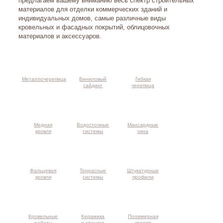
предлагаем вашему вниманию весь спектр строительных
материалов для отделки коммерческих зданий и
индивидуальных домов, самые различные виды
кровельных и фасадных покрытий, облицовочных
материалов и аксессуаров.
Металлочерепица
Виниловый
Гибкая
сайдинг
черепица
Медная
Водосточные
Мансардные
кровля
системы
окна
Фальцевая
Террасные
Штукатурные
кровля
системы
профили
Кровельные
Керамика
Полимерная
работы
и клинкер
кровля