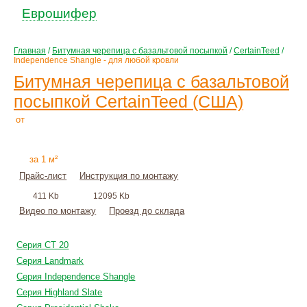
Еврошифер
Главная
/
Битумная черепица с базальтовой посыпкой
/
CertainTeed
/
Independence Shangle - для любой кровли
Битумная черепица с базальтовой
посыпкой CertainTeed (США)
827
Р
от
+
монтаж
за 1 м²
Прайс-лист
Инструкция по монтажу
411 Kb
12095 Kb
Видео по монтажу
Проезд до склада
Серия CT 20
Серия Landmark
Серия Independence Shangle
Серия Highland Slate