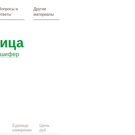
Вопросы и
Другие
ответы
материалы
пица
ошифер
Единица
Цена,
измерения
руб.