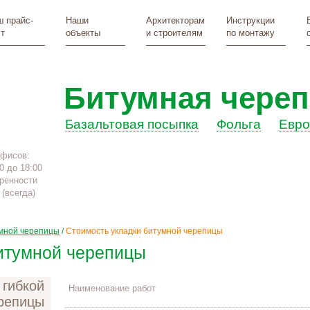
 прайс-
Наши
Архитекторам
Инструкции
т
объекты
и строителям
по монтажу
Битумная чере
Базальтовая посыпка
Фольга
Евр
офисов:
0 до 18:00
ренности
(всегда)
умной черепицы
/
Стоимость укладки битумной черепицы
итумной черепицы
Наименование работ
репицы