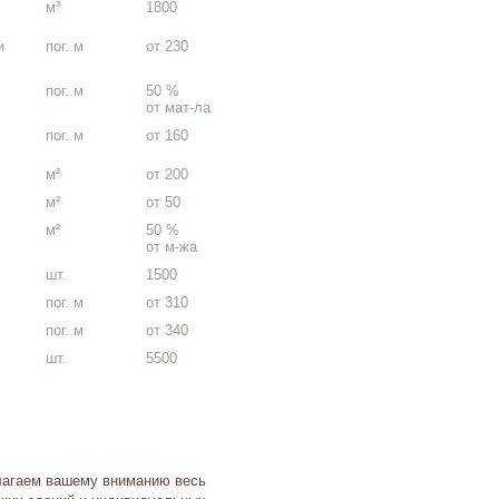
м³
1800
и
пог. м
от 230
пог. м
50 %
от мат-ла
пог. м
от 160
м²
от 200
м²
от 50
м²
50 %
от м-жа
шт.
1500
пог. м
от 310
пог. м
от 340
шт.
5500
лагаем вашему вниманию весь