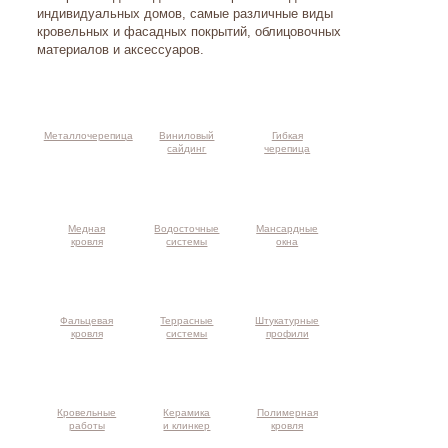
индивидуальных домов, самые различные виды
кровельных и фасадных покрытий, облицовочных
материалов и аксессуаров.
Металлочерепица
Виниловый
Гибкая
сайдинг
черепица
Медная
Водосточные
Мансардные
кровля
системы
окна
Фальцевая
Террасные
Штукатурные
кровля
системы
профили
Кровельные
Керамика
Полимерная
работы
и клинкер
кровля