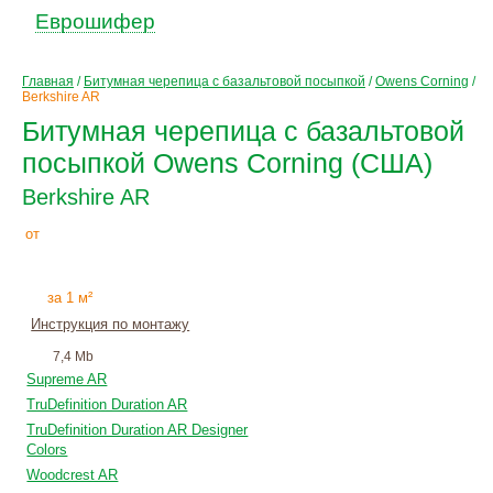
Еврошифер
Главная
/
Битумная черепица с базальтовой посыпкой
/
Owens Corning
/
Berkshire AR
Битумная черепица с базальтовой
посыпкой Owens Corning (США)
Berkshire AR
1323
Р
от
+
монтаж
за 1 м²
Инструкция по монтажу
7,4 Mb
Supreme AR
TruDefinition Duration AR
TruDefinition Duration AR Designer
Colors
Woodcrest AR