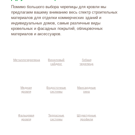
Помимо большого выбора черепицы для кровли мы
предлагаем вашему вниманию весь спектр строительных
материалов для отделки коммерческих зданий и
индивидуальных домов, самые различные виды
кровельных и фасадных покрытий, облицовочных
материалов и аксессуаров.
Металлочерепица
Виниловый
Гибкая
сайдинг
черепица
Медная
Водосточные
Мансардные
кровля
системы
окна
Фальцевая
Террасные
Штукатурные
кровля
системы
профили