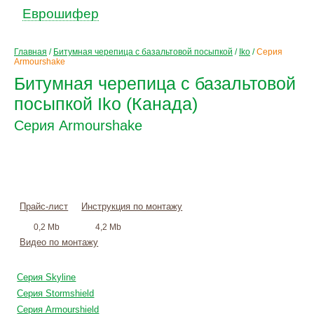
Еврошифер
Главная
/
Битумная черепица с базальтовой посыпкой
/
Iko
/
Серия
Armourshake
Битумная черепица с базальтовой
посыпкой Iko (Канада)
Серия Armourshake
Цена по запросу
+
монтаж
Прайс-лист
Инструкция по монтажу
0,2 Mb
4,2 Mb
Видео по монтажу
Серия Skyline
Серия Stormshield
Серия Armourshield