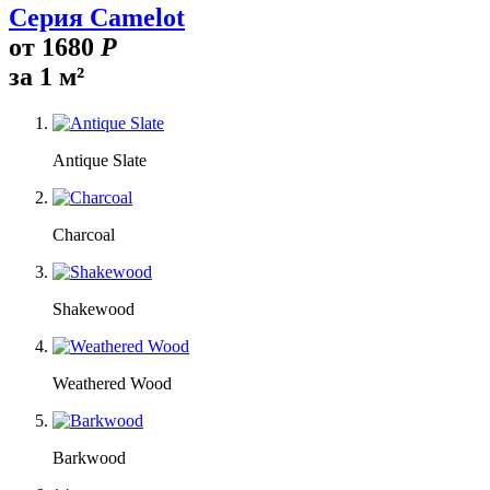
Серия Camelot
от
1680
Р
за 1 м²
Antique Slate
Charcoal
Shakewood
Weathered Wood
Barkwood