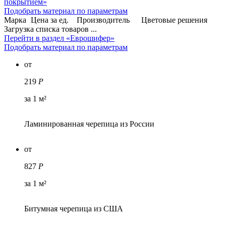
покрытием»
Подобрать материал по параметрам
Марка
Цена за ед.
Производитель
Цветовые решения
Загрузка списка товаров ...
Перейти в раздел «Еврошифер»
Подобрать материал по параметрам
от
219
Р
за 1 м²
Ламинированная черепица из России
от
827
Р
за 1 м²
Битумная черепица из США