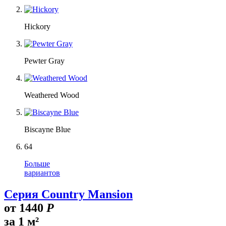
Hickory
Pewter Gray
Weathered Wood
Biscayne Blue
64
Больше
вариантов
Серия Country Mansion
от
1440
Р
за 1 м²