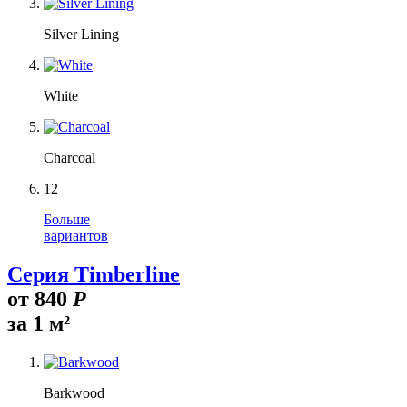
Silver Lining
White
Charcoal
12
Больше
вариантов
Серия Timberline
от
840
Р
за 1 м²
Barkwood