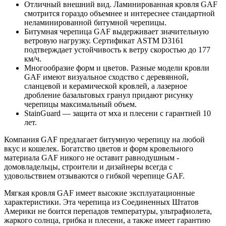
Отличный внешний вид. Ламинированная кровля GAF
смотрится гораздо объемнее и интереснее стандартной
неламинированной битумной черепицы.
Битумная черепица GAF выдерживает значительную
ветровую нагрузку. Сертификат ASTM D3161
подтверждает устойчивость к ветру скоростью до 177
км/ч.
Многообразие форм и цветов. Разные модели кровли
GAF имеют визуальное сходство с деревянной,
сланцевой и керамической кровлей, а лазерное
дробление базальтовых гранул придают рисунку
черепицы максимальный объем.
StainGuard — защита от мха и плесени с гарантией 10
лет.
Компания GAF предлагает битумную черепицу на любой
вкус и кошелек. Богатство цветов и форм кровельного
материала GAF никого не оставит равнодушным -
домовладельцы, строители и дизайнеры всегда с
удовольствием отзываются о гибкой черепице GAF.
Мягкая кровля GAF имеет высокие эксплуатационные
характеристики. Эта черепица из Соединенных Штатов
Америки не боится перепадов температуры, ультрафиолета,
жаркого солнца, грибка и плесени, а также имеет гарантию